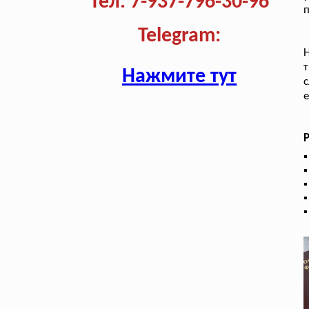
Тел. 7-937-796-30-96
Telegram:
Нажмите тут
с
е
Р