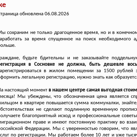
ке
траница обновлена 06.08.2026
ы сохраним не только драгоценное время, но и в конечном
заработать за время спущенное на поиск необходимого а
больше.
Граждане, будьте бдительны и не заказывайте поддельн
регистрация в Сосновке не должна, быть дешевле вос
зарегистрироваться в жилом помещении за 1500 рублей з
формить легальную регистрацию, нужно знать как образуется
На настоящий момент
в нашем центре самая выгодная стоим
месяца! Мы убеждены, что обозначенная цена является с
ильцом в квартире повышается сумма коммуналки, знайте, 
обстоятельствах не сделают подлинную временную пропис
олучаете благоприятный исход и профессиональные советы
миграционном праве и имеют постоянную практику во вза
оссийской Федерации. Мы с уверенностью говорим, что яв
слуг по регистрации. Мы работаем более 10 лет и уже тыся